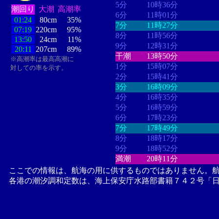
5分
10時36分
潮回り
大潮
高潮率
6分
11時01分
01:24
80cm
35%
7分
11時27分
07:19
220cm
95%
8分
11時56分
13:50
24cm
11%
9分
12時31分
20:11
207cm
89%
干潮
13時50分
※高潮率は最高高潮に
1分
15時07分
対しての率を示す。
2分
15時41分
3分
16時09分
4分
16時35分
5分
16時59分
6分
17時23分
7分
17時49分
8分
18時17分
9分
18時52分
満潮
20時11分
ここでの情報は、航海の用に供するものではありません。
各港の潮汐調和定数は、海上保安庁水路部書籍７４２号「