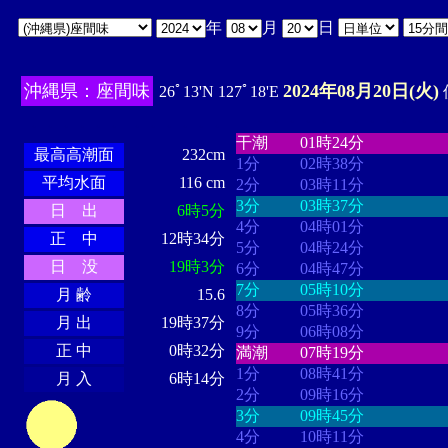
年
月
日
沖縄県：座間味
2024年08月20日(火)
26ﾟ13'N 127ﾟ18'E
・・・・
・・・・・・・・
・
・・・・・・
・・・・・・
干潮
01時24分
最高高潮面
232cm
1分
02時38分
平均水面
116 cm
2分
03時11分
3分
03時37分
日 出
6時5分
4分
04時01分
正 中
12時34分
5分
04時24分
日 没
19時3分
6分
04時47分
7分
05時10分
月 齢
15.6
8分
05時36分
月 出
19時37分
9分
06時08分
正 中
0時32分
満潮
07時19分
1分
08時41分
月 入
6時14分
2分
09時16分
3分
09時45分
4分
10時11分