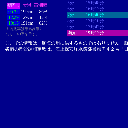
5分
15時48分
潮回り
大潮
高潮率
6分
16時13分
05:32
199cm
86%
7分
16時40分
12:29
29cm
12%
8分
17時10分
19:13
191cm
82%
9分
17時47分
※高潮率は最高高潮に
満潮
19時13分
対しての率を示す。
ここでの情報は、航海の用に供するものではありません。
各港の潮汐調和定数は、海上保安庁水路部書籍７４２号「