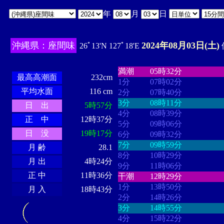
年
月
日
沖縄県：座間味
2024年08月03日(土)
26ﾟ13'N 127ﾟ18'E
・・・・
・・・・・・・・
・
・・・・・・
・・・・・・
満潮
05時32分
最高高潮面
232cm
1分
07時02分
平均水面
116 cm
2分
07時40分
3分
08時11分
日 出
5時57分
4分
08時39分
正 中
12時37分
5分
09時06分
日 没
19時17分
6分
09時32分
7分
09時59分
月 齢
28.1
8分
10時29分
月 出
4時24分
9分
11時06分
正 中
11時36分
干潮
12時29分
1分
13時50分
月 入
18時43分
2分
14時26分
3分
14時55分
4分
15時22分