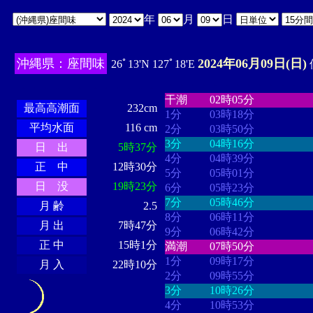
年
月
日
沖縄県：座間味
2024年06月09日(日)
26ﾟ13'N 127ﾟ18'E
・・・・
・・・・・・・・
・
・・・・・・
・・・・・・
干潮
02時05分
最高高潮面
232cm
1分
03時18分
平均水面
116 cm
2分
03時50分
3分
04時16分
日 出
5時37分
4分
04時39分
正 中
12時30分
5分
05時01分
日 没
19時23分
6分
05時23分
7分
05時46分
月 齢
2.5
8分
06時11分
月 出
7時47分
9分
06時42分
正 中
15時1分
満潮
07時50分
1分
09時17分
月 入
22時10分
2分
09時55分
3分
10時26分
4分
10時53分