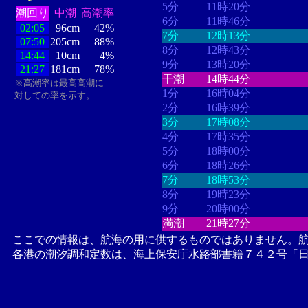
5分
11時20分
潮回り
中潮
高潮率
6分
11時46分
02:05
96cm
42%
7分
12時13分
07:50
205cm
88%
8分
12時43分
14:44
10cm
4%
9分
13時20分
21:27
181cm
78%
干潮
14時44分
※高潮率は最高高潮に
1分
16時04分
対しての率を示す。
2分
16時39分
3分
17時08分
4分
17時35分
5分
18時00分
6分
18時26分
7分
18時53分
8分
19時23分
9分
20時00分
満潮
21時27分
ここでの情報は、航海の用に供するものではありません。
各港の潮汐調和定数は、海上保安庁水路部書籍７４２号「