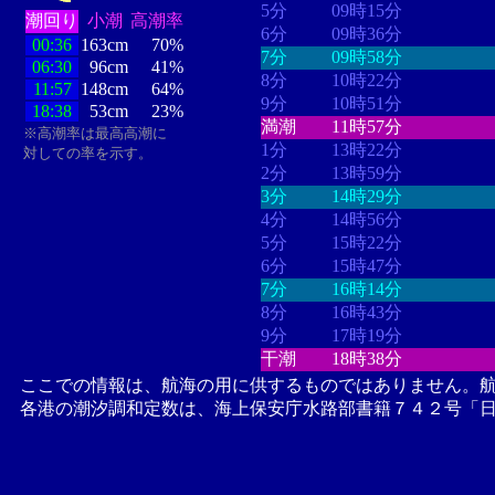
5分
09時15分
潮回り
小潮
高潮率
6分
09時36分
00:36
163cm
70%
7分
09時58分
06:30
96cm
41%
8分
10時22分
11:57
148cm
64%
9分
10時51分
18:38
53cm
23%
満潮
11時57分
※高潮率は最高高潮に
1分
13時22分
対しての率を示す。
2分
13時59分
3分
14時29分
4分
14時56分
5分
15時22分
6分
15時47分
7分
16時14分
8分
16時43分
9分
17時19分
干潮
18時38分
ここでの情報は、航海の用に供するものではありません。
各港の潮汐調和定数は、海上保安庁水路部書籍７４２号「