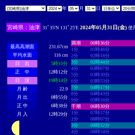
年
月
日
宮崎県：油津
2024年05月31日(金)
31ﾟ35'N 131ﾟ25'E
使用
・・・・
・・・・・・・・
・
・・・・・・
・・・・・・
満潮
00時36分
最高高潮面
231.67cm
1分
01時46分
平均水面
116 cm
2分
02時18分
3分
02時44分
日 出
5時10分
4分
03時07分
正 中
12時12分
5分
03時30分
日 没
19時14分
6分
03時53分
7分
04時17分
月 齢
22.9
8分
04時43分
月 出
0時55分
9分
05時16分
正 中
6時38分
干潮
06時30分
1分
07時37分
月 入
12時29分
2分
08時07分
3分
08時32分
4分
08時54分