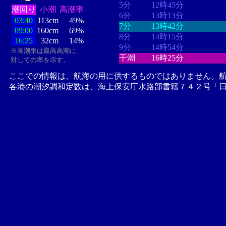
5分
12時45分
潮回り
小潮
高潮率
6分
13時13分
03:40
113cm
49%
7分
13時42分
09:00
160cm
69%
8分
14時15分
16:25
32cm
14%
9分
14時54分
※高潮率は最高高潮に
干潮
16時25分
対しての率を示す。
ここでの情報は、航海の用に供するものではありません。
各港の潮汐調和定数は、海上保安庁水路部書籍７４２号「