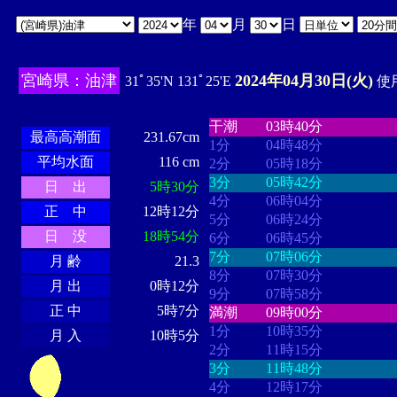
年
月
日
宮崎県：油津
2024年04月30日(火)
31ﾟ35'N 131ﾟ25'E
使用
・・・・
・・・・・・・・
・
・・・・・・
・・・・・・
干潮
03時40分
最高高潮面
231.67cm
1分
04時48分
平均水面
116 cm
2分
05時18分
3分
05時42分
日 出
5時30分
4分
06時04分
正 中
12時12分
5分
06時24分
日 没
18時54分
6分
06時45分
7分
07時06分
月 齢
21.3
8分
07時30分
月 出
0時12分
9分
07時58分
正 中
5時7分
満潮
09時00分
1分
10時35分
月 入
10時5分
2分
11時15分
3分
11時48分
4分
12時17分