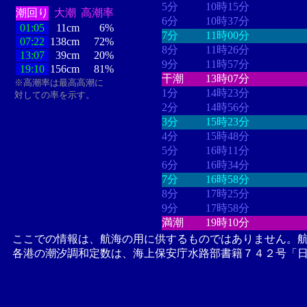
5分
10時15分
潮回り
大潮
高潮率
6分
10時37分
01:05
11cm
6%
7分
11時00分
07:22
138cm
72%
8分
11時26分
13:07
39cm
20%
9分
11時57分
19:10
156cm
81%
干潮
13時07分
※高潮率は最高高潮に
1分
14時23分
対しての率を示す。
2分
14時56分
3分
15時23分
4分
15時48分
5分
16時11分
6分
16時34分
7分
16時58分
8分
17時25分
9分
17時58分
満潮
19時10分
ここでの情報は、航海の用に供するものではありません。
各港の潮汐調和定数は、海上保安庁水路部書籍７４２号「