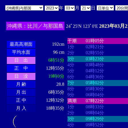
年
月
日
沖縄県：比川／与那国島
2023年03月2
24ﾟ25'N 123ﾟ0'E
・・・・
・・・・・・・・
・
・・・・・・
・・・・・・
干潮
01時05分
最高高潮面
192cm
1分
02時21分
平均水面
96 cm
2分
02時55分
3分
03時23分
日 出
6時51分
4分
03時48分
正 中
12時55分
5分
04時12分
日 没
19時0分
6分
04時36分
7分
05時02分
月 齢
28.8
8分
05時30分
月 出
6時35分
9分
06時04分
正 中
12時32分
満潮
07時22分
1分
08時33分
月 入
18時35分
2分
09時04分
3分
09時29分
4分
09時52分