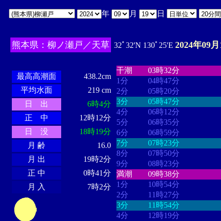
年
月
日
熊本県：柳ノ瀬戸／天草
2024年09月
32ﾟ32'N 130ﾟ25'E
・・・・
・・・・・・・・
・
・・・・・・
・・・・・・
干潮
03時32分
最高高潮面
438.2cm
1分
04時47分
平均水面
219 cm
2分
05時20分
3分
05時47分
日 出
6時4分
4分
06時12分
正 中
12時12分
5分
06時35分
日 没
18時19分
6分
06時59分
7分
07時23分
月 齢
16.0
8分
07時50分
月 出
19時2分
9分
08時23分
正 中
0時41分
満潮
09時38分
1分
10時54分
月 入
7時2分
2分
11時27分
3分
11時54分
4分
12時19分