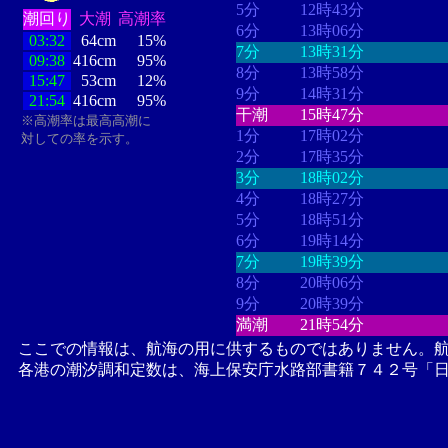
5分
12時43分
潮回り
大潮
高潮率
6分
13時06分
03:32
64cm
15%
7分
13時31分
09:38
416cm
95%
8分
13時58分
15:47
53cm
12%
9分
14時31分
21:54
416cm
95%
干潮
15時47分
※高潮率は最高高潮に
1分
17時02分
対しての率を示す。
2分
17時35分
3分
18時02分
4分
18時27分
5分
18時51分
6分
19時14分
7分
19時39分
8分
20時06分
9分
20時39分
満潮
21時54分
ここでの情報は、航海の用に供するものではありません。
各港の潮汐調和定数は、海上保安庁水路部書籍７４２号「