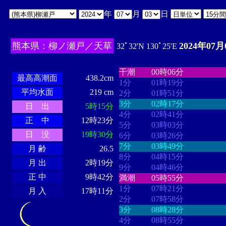
年
月
日
熊本県：柳ノ瀬戸／天草
2024年07月
32ﾟ32'N 130ﾟ25'E
・・・・
・・・・・・・・
・
・・・・・・
・・・・・・
干潮
00時06分
最高高潮面
438.2cm
1分
01時19分
平均水面
219 cm
2分
01時51分
3分
02時17分
日 出
5時15分
4分
02時41分
正 中
12時23分
5分
03時03分
日 没
19時30分
6分
03時26分
7分
03時49分
月 齢
26.5
8分
04時15分
月 出
2時19分
9分
04時46分
正 中
9時42分
満潮
05時55分
1分
07時21分
月 入
17時11分
2分
07時58分
3分
08時28分
4分
08時55分