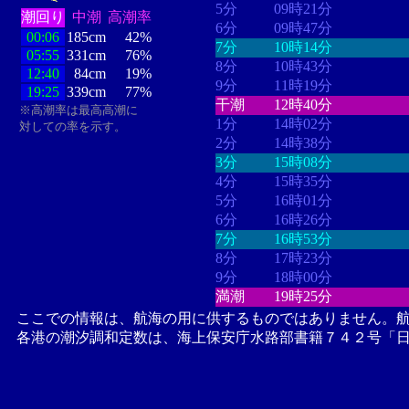
5分
09時21分
潮回り
中潮
高潮率
6分
09時47分
00:06
185cm
42%
7分
10時14分
05:55
331cm
76%
8分
10時43分
12:40
84cm
19%
9分
11時19分
19:25
339cm
77%
干潮
12時40分
※高潮率は最高高潮に
1分
14時02分
対しての率を示す。
2分
14時38分
3分
15時08分
4分
15時35分
5分
16時01分
6分
16時26分
7分
16時53分
8分
17時23分
9分
18時00分
満潮
19時25分
ここでの情報は、航海の用に供するものではありません。
各港の潮汐調和定数は、海上保安庁水路部書籍７４２号「