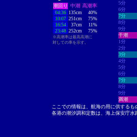
5分
潮回り
中潮
高潮率
6分
04:36
135cm
40%
7分
10:07
251cm
75%
8分
16:54
37cm
11%
9分
23:48
252cm
75%
干潮
※高潮率は最高高潮に
1分
対しての率を示す。
2分
3分
4分
5分
6分
7分
8分
9分
満潮
ここでの情報は、航海の用に供するも
各港の潮汐調和定数は、海上保安庁水