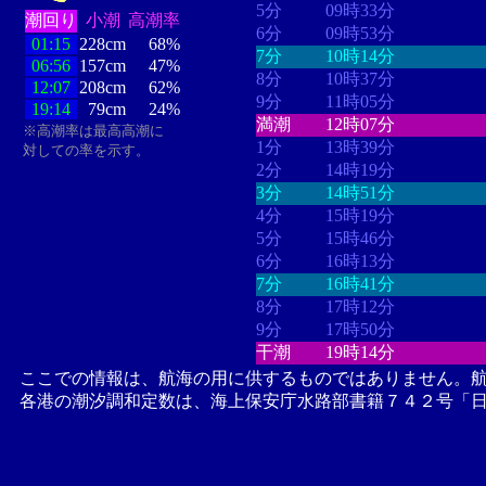
5分
09時33分
潮回り
小潮
高潮率
6分
09時53分
01:15
228cm
68%
7分
10時14分
06:56
157cm
47%
8分
10時37分
12:07
208cm
62%
9分
11時05分
19:14
79cm
24%
満潮
12時07分
※高潮率は最高高潮に
1分
13時39分
対しての率を示す。
2分
14時19分
3分
14時51分
4分
15時19分
5分
15時46分
6分
16時13分
7分
16時41分
8分
17時12分
9分
17時50分
干潮
19時14分
ここでの情報は、航海の用に供するものではありません。
各港の潮汐調和定数は、海上保安庁水路部書籍７４２号「