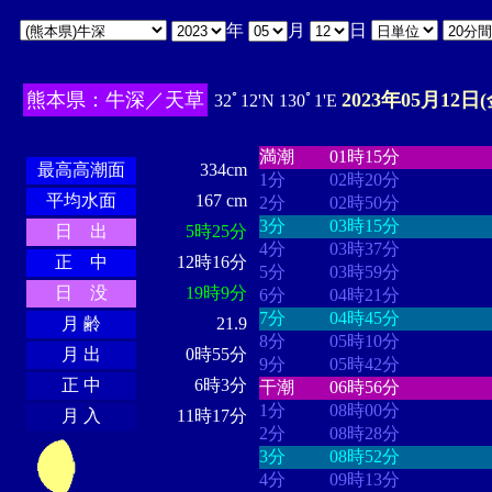
年
月
日
熊本県：牛深／天草
2023年05月12日(
32ﾟ12'N 130ﾟ1'E
・・・・
・・・・・・・・
・
・・・・・・
・・・・・・
満潮
01時15分
最高高潮面
334cm
1分
02時20分
平均水面
167 cm
2分
02時50分
3分
03時15分
日 出
5時25分
4分
03時37分
正 中
12時16分
5分
03時59分
日 没
19時9分
6分
04時21分
7分
04時45分
月 齢
21.9
8分
05時10分
月 出
0時55分
9分
05時42分
正 中
6時3分
干潮
06時56分
1分
08時00分
月 入
11時17分
2分
08時28分
3分
08時52分
4分
09時13分