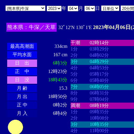
年
月
日
熊本県：牛深／天草
2023年04月06日(
32ﾟ12'N 130ﾟ1'E
・・・・
・・・・・・・・
・
・・・・・・
・・・・・・
干潮
02時14分
最高高潮面
334cm
1分
03時29分
平均水面
167 cm
2分
04時02分
3分
04時29分
日 出
6時3分
4分
04時53分
正 中
12時23分
5分
05時17分
日 没
18時43分
6分
05時40分
7分
06時05分
月 齢
15.3
8分
06時31分
月 出
18時50分
9分
07時04分
正 中
0時2分
満潮
08時19分
1分
09時35分
月 入
6時4分
2分
10時08分
3分
10時35分
4分
11時00分