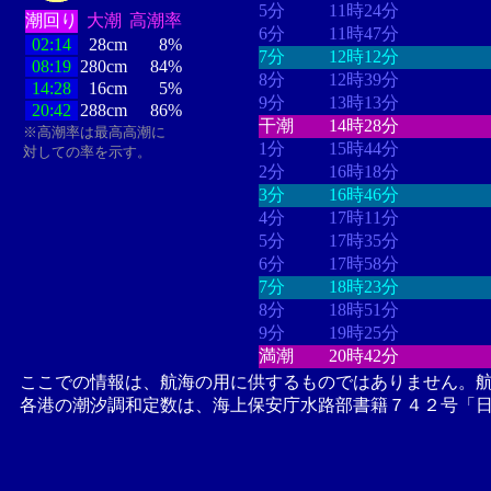
5分
11時24分
潮回り
大潮
高潮率
6分
11時47分
02:14
28cm
8%
7分
12時12分
08:19
280cm
84%
8分
12時39分
14:28
16cm
5%
9分
13時13分
20:42
288cm
86%
干潮
14時28分
※高潮率は最高高潮に
1分
15時44分
対しての率を示す。
2分
16時18分
3分
16時46分
4分
17時11分
5分
17時35分
6分
17時58分
7分
18時23分
8分
18時51分
9分
19時25分
満潮
20時42分
ここでの情報は、航海の用に供するものではありません。
各港の潮汐調和定数は、海上保安庁水路部書籍７４２号「