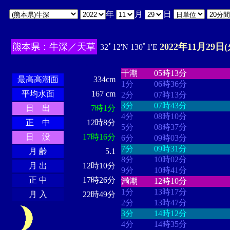
年
月
日
熊本県：牛深／天草
2022年11月29日(
32ﾟ12'N 130ﾟ1'E
・・・・
・・・・・・・・
・
・・・・・・
・・・・・・
干潮
05時13分
最高高潮面
334cm
1分
06時36分
平均水面
167 cm
2分
07時13分
3分
07時43分
日 出
7時1分
4分
08時10分
正 中
12時8分
5分
08時37分
日 没
17時16分
6分
09時03分
7分
09時31分
月 齢
5.1
8分
10時02分
月 出
12時10分
9分
10時41分
正 中
17時26分
満潮
12時10分
1分
13時17分
月 入
22時49分
2分
13時47分
3分
14時12分
4分
14時35分