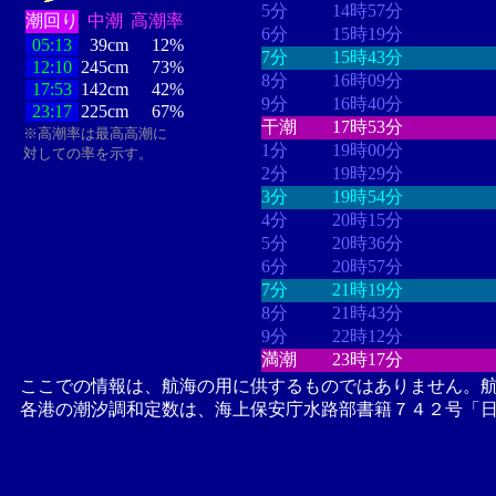
5分
14時57分
潮回り
中潮
高潮率
6分
15時19分
05:13
39cm
12%
7分
15時43分
12:10
245cm
73%
8分
16時09分
17:53
142cm
42%
9分
16時40分
23:17
225cm
67%
干潮
17時53分
※高潮率は最高高潮に
1分
19時00分
対しての率を示す。
2分
19時29分
3分
19時54分
4分
20時15分
5分
20時36分
6分
20時57分
7分
21時19分
8分
21時43分
9分
22時12分
満潮
23時17分
ここでの情報は、航海の用に供するものではありません。
各港の潮汐調和定数は、海上保安庁水路部書籍７４２号「