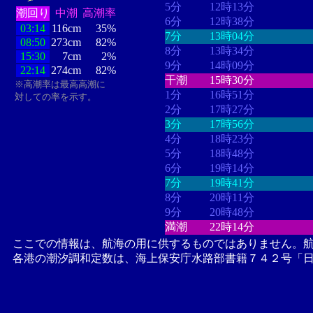
5分
12時13分
潮回り
中潮
高潮率
6分
12時38分
03:14
116cm
35%
7分
13時04分
08:50
273cm
82%
8分
13時34分
15:30
7cm
2%
9分
14時09分
22:14
274cm
82%
干潮
15時30分
※高潮率は最高高潮に
1分
16時51分
対しての率を示す。
2分
17時27分
3分
17時56分
4分
18時23分
5分
18時48分
6分
19時14分
7分
19時41分
8分
20時11分
9分
20時48分
満潮
22時14分
ここでの情報は、航海の用に供するものではありません。
各港の潮汐調和定数は、海上保安庁水路部書籍７４２号「