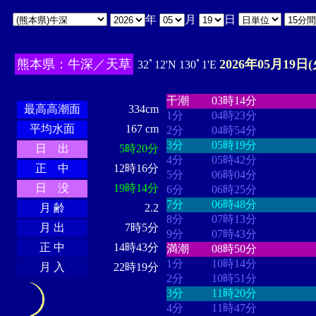
年
月
日
熊本県：牛深／天草
2026年05月19日(
32ﾟ12'N 130ﾟ1'E
・・・・
・・・・・・・・
・
・・・・・・
・・・・・・
干潮
03時14分
最高高潮面
334cm
1分
04時23分
平均水面
167 cm
2分
04時54分
3分
05時19分
日 出
5時20分
4分
05時42分
正 中
12時16分
5分
06時04分
日 没
19時14分
6分
06時25分
7分
06時48分
月 齢
2.2
8分
07時13分
月 出
7時5分
9分
07時43分
正 中
14時43分
満潮
08時50分
1分
10時14分
月 入
22時19分
2分
10時51分
3分
11時20分
4分
11時47分