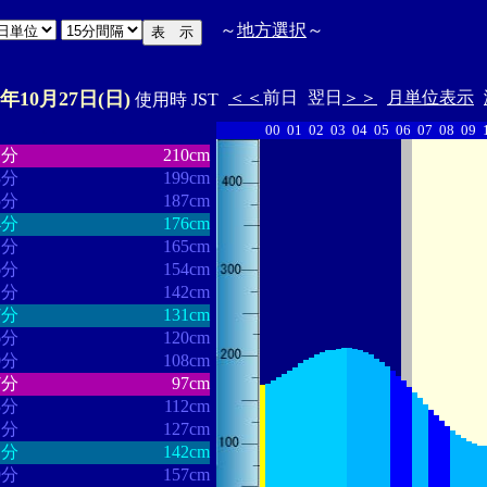
～
地方選択
～
4年10月27日(日)
＜＜
前日
翌日
＞＞
月単位表示
使用時 JST
00
01
02
03
04
05
06
07
08
09
・・・・・・
・・・・・・・
1分
210cm
8分
199cm
5分
187cm
4分
176cm
1分
165cm
6分
154cm
1分
142cm
7分
131cm
6分
120cm
0分
108cm
7分
97cm
3分
112cm
1分
127cm
1分
142cm
9分
157cm