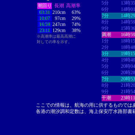
5分
13時3
潮回り
長潮
高潮率
6分
14時0
03:31
210cm
63%
7分
14時2
10:07
97cm
29%
8分
14時5
16:59
247cm
74%
9分
15時3
23:11
129cm
38%
満潮
16時5
※高潮率は最高高潮に
1分
18時1
対しての率を示す。
2分
18時4
3分
19時1
4分
19時4
5分
20時0
6分
20時2
7分
20時5
8分
21時2
9分
21時5
干潮
23時1
ここでの情報は、航海の用に供するものでは
各港の潮汐調和定数は、海上保安庁水路部書