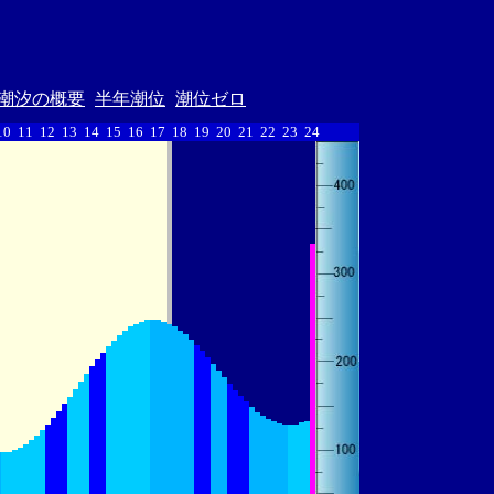
潮汐の概要
半年潮位
潮位ゼロ
10
11
12
13
14
15
16
17
18
19
20
21
22
23
24