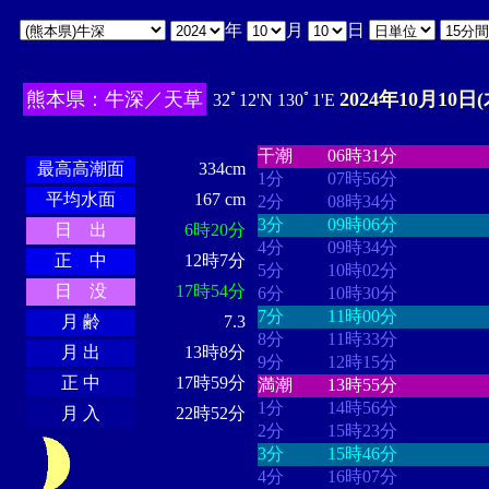
年
月
日
熊本県：牛深／天草
2024年10月10日(
32ﾟ12'N 130ﾟ1'E
・・・・
・・・・・・・・
・
・・・・・・
・・・・・・
干潮
06時31分
最高高潮面
334cm
1分
07時56分
平均水面
167 cm
2分
08時34分
3分
09時06分
日 出
6時20分
4分
09時34分
正 中
12時7分
5分
10時02分
日 没
17時54分
6分
10時30分
7分
11時00分
月 齢
7.3
8分
11時33分
月 出
13時8分
9分
12時15分
正 中
17時59分
満潮
13時55分
1分
14時56分
月 入
22時52分
2分
15時23分
3分
15時46分
4分
16時07分