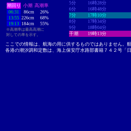
5分
16時28分
潮回り
小潮
高潮率
6分
16時48分
06:31
86cm
26%
7分
17時10分
13:55
226cm
68%
8分
17時34分
19:13
184cm
55%
9分
18時04分
※高潮率は最高高潮に
干潮
19時13分
対しての率を示す。
ここでの情報は、航海の用に供するものではありません。
各港の潮汐調和定数は、海上保安庁水路部書籍７４２号「