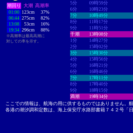
5分
09時59分
潮回り
大潮
高潮率
6分
10時23分
01:00
123cm
37%
7分
10時49分
06:44
275cm
82%
8分
11時17分
13:08
53cm
16%
9分
11時51分
19:34
296cm
88%
干潮
13時08分
※高潮率は最高高潮に
1分
14時27分
対しての率を示す。
2分
15時02分
3分
15時30分
4分
15時56分
5分
16時21分
6分
16時46分
7分
17時11分
8分
17時40分
9分
18時15分
満潮
19時34分
ここでの情報は、航海の用に供するものではありません。
各港の潮汐調和定数は、海上保安庁水路部書籍７４２号「