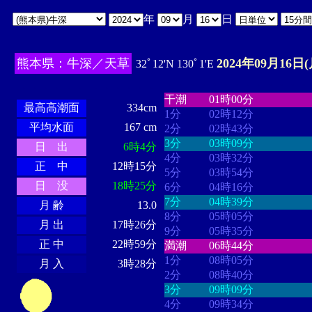
年
月
日
熊本県：牛深／天草
2024年09月16日(
32ﾟ12'N 130ﾟ1'E
・・・・
・・・・・・・・
・
・・・・・・
・・・・・・
干潮
01時00分
最高高潮面
334cm
1分
02時12分
平均水面
167 cm
2分
02時43分
3分
03時09分
日 出
6時4分
4分
03時32分
正 中
12時15分
5分
03時54分
日 没
18時25分
6分
04時16分
7分
04時39分
月 齢
13.0
8分
05時05分
月 出
17時26分
9分
05時35分
正 中
22時59分
満潮
06時44分
1分
08時05分
月 入
3時28分
2分
08時40分
3分
09時09分
4分
09時34分