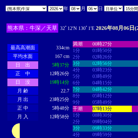
年
月
日
熊本県：牛深／天草
2026年08月06日(
32ﾟ12'N 130ﾟ1'E
・・・・
・・・・・・・・
・
・・・・・・
・・・・・・
満潮
00時27分
最高高潮面
334cm
1分
01時50分
平均水面
167 cm
2分
02時26分
3分
02時56分
日 出
5時37分
4分
03時23分
正 中
12時26分
5分
03時49分
日 没
19時14分
6分
04時15分
7分
04時42分
月 齢
22.7
8分
05時12分
月 出
23時25分
9分
05時49分
正 中
5時48分
干潮
07時13分
1分
08時30分
月 入
12時58分
2分
09時04分
3分
09時33分
4分
09時59分