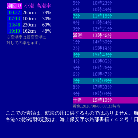
5分
10時23分
潮回り
小潮
高潮率
6分
10時49分
00:27
265cm
79%
7分
11時15分
07:13
100cm
30%
8分
11時44分
13:46
230cm
69%
9分
12時21分
19:10
162cm
48%
満潮
13時46分
※高潮率は最高高潮に
1分
14時50分
対しての率を示す。
2分
15時19分
3分
15時43分
4分
16時05分
5分
16時26分
6分
16時47分
7分
17時09分
8分
17時33分
9分
18時03分
干潮
19時10分
黄色:2026/08/06 07:33時点
ここでの情報は、航海の用に供するものではありません。
各港の潮汐調和定数は、海上保安庁水路部書籍７４２号「