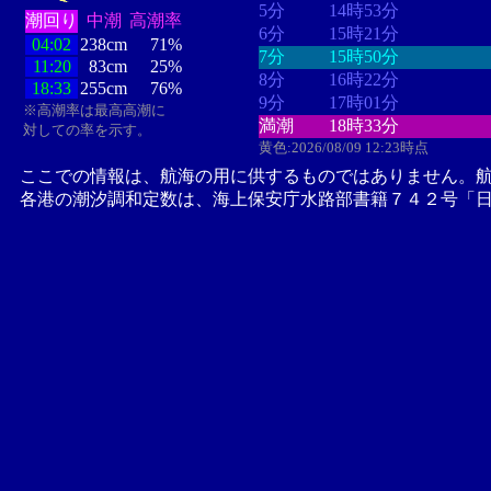
5分
14時53分
潮回り
中潮
高潮率
6分
15時21分
04:02
238cm
71%
7分
15時50分
11:20
83cm
25%
8分
16時22分
18:33
255cm
76%
9分
17時01分
※高潮率は最高高潮に
満潮
18時33分
対しての率を示す。
黄色:2026/08/09 12:23時点
ここでの情報は、航海の用に供するものではありません。
各港の潮汐調和定数は、海上保安庁水路部書籍７４２号「