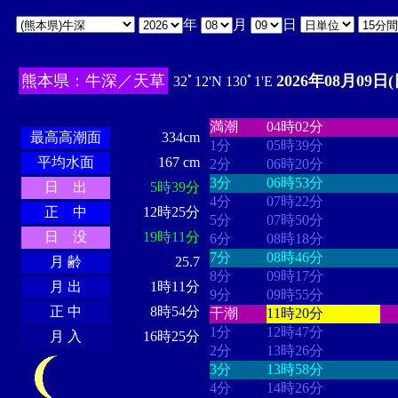
年
月
日
熊本県：牛深／天草
2026年08月09日(
32ﾟ12'N 130ﾟ1'E
・・・・
・・・・・・・・
・
・・・・・・
・・・・・・
満潮
04時02分
最高高潮面
334cm
1分
05時39分
平均水面
167 cm
2分
06時20分
3分
06時53分
日 出
5時39分
4分
07時22分
正 中
12時25分
5分
07時50分
日 没
19時11分
6分
08時18分
7分
08時46分
月 齢
25.7
8分
09時17分
月 出
1時11分
9分
09時55分
正 中
8時54分
干潮
11時20分
1分
12時47分
月 入
16時25分
2分
13時26分
3分
13時58分
4分
14時26分