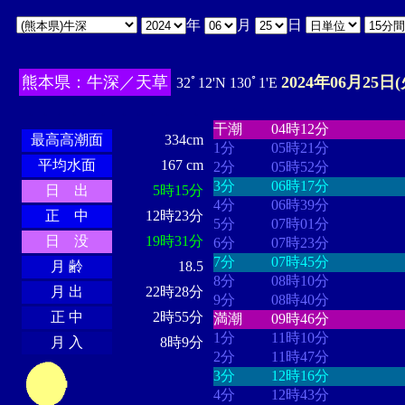
年
月
日
熊本県：牛深／天草
2024年06月25日(
32ﾟ12'N 130ﾟ1'E
・・・・
・・・・・・・・
・
・・・・・・
・・・・・・
干潮
04時12分
最高高潮面
334cm
1分
05時21分
平均水面
167 cm
2分
05時52分
3分
06時17分
日 出
5時15分
4分
06時39分
正 中
12時23分
5分
07時01分
日 没
19時31分
6分
07時23分
7分
07時45分
月 齢
18.5
8分
08時10分
月 出
22時28分
9分
08時40分
正 中
2時55分
満潮
09時46分
1分
11時10分
月 入
8時9分
2分
11時47分
3分
12時16分
4分
12時43分