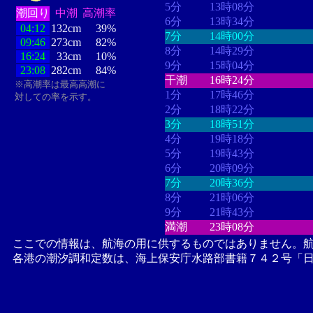
5分
13時08分
潮回り
中潮
高潮率
6分
13時34分
04:12
132cm
39%
7分
14時00分
09:46
273cm
82%
8分
14時29分
16:24
33cm
10%
9分
15時04分
23:08
282cm
84%
干潮
16時24分
※高潮率は最高高潮に
1分
17時46分
対しての率を示す。
2分
18時22分
3分
18時51分
4分
19時18分
5分
19時43分
6分
20時09分
7分
20時36分
8分
21時06分
9分
21時43分
満潮
23時08分
ここでの情報は、航海の用に供するものではありません。
各港の潮汐調和定数は、海上保安庁水路部書籍７４２号「