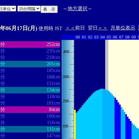
～
地方選択
～
4年06月17日(月)
＜＜
前日
翌日
＞＞
月単位表示
使用時 JST
00
01
02
03
04
05
06
07
08
09
・・・・・・
・・・・・・・
9分
252cm
3分
235cm
0分
218cm
9分
201cm
6分
185cm
2分
168cm
7分
151cm
4分
134cm
3分
118cm
9分
101cm
0分
84cm
9分
100cm
4分
116cm
2分
131cm
8分
147cm