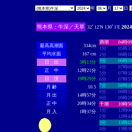
年
月
日
熊本県：牛深／天草
202
32ﾟ12'N 130ﾟ1'E
・・・・
・・
・・・・・・
・・・・・・
満潮
04時0
最高高潮面
334cm
1分
05時3
平均水面
167 cm
2分
06時1
3分
06時3
日 出
5時13分
4分
07時0
正 中
12時21分
5分
07時3
日 没
19時29分
6分
07時5
7分
08時2
月 齢
10.5
8分
08時5
月 出
14時57分
9分
09時2
正 中
20時34分
干潮
10時5
1分
12時0
月 入
1時37分
2分
12時4
3分
13時1
4分
13時3