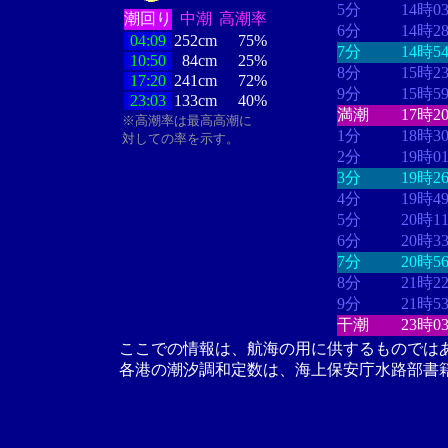
5分
14時0
潮回り
中潮
高潮率
6分
14時2
04:09
252cm
75%
7分
14時5
10:50
84cm
25%
8分
15時2
17:20
241cm
72%
9分
15時5
23:03
133cm
40%
満潮
17時2
※高潮率は最高高潮に
1分
18時3
対しての率を示す。
2分
19時0
3分
19時2
4分
19時4
5分
20時1
6分
20時3
7分
20時5
8分
21時2
9分
21時5
干潮
23時0
ここでの情報は、航海の用に供するものでは
各港の潮汐調和定数は、海上保安庁水路部書