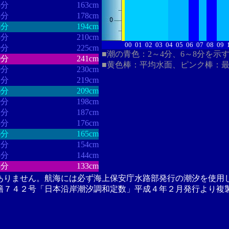
3分
163cm
8分
178cm
4分
194cm
3分
210cm
00
01
02
03
04
05
06
07
08
09
9分
225cm
■潮の青色：2～4分、6～8分を示
0分
241cm
■黄色棒：平均水面、ピンク棒：
0分
230cm
1分
219cm
6分
209cm
9分
198cm
1分
187cm
3分
176cm
6分
165cm
2分
154cm
3分
144cm
3分
133cm
ありません。航海には必ず海上保安庁水路部発行の潮汐を使用
籍７４２号「日本沿岸潮汐調和定数」平成４年２月発行より複