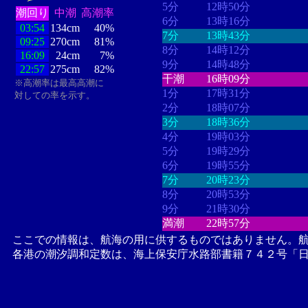
5分
12時50分
潮回り
中潮
高潮率
6分
13時16分
03:54
134cm
40%
7分
13時43分
09:25
270cm
81%
8分
14時12分
16:09
24cm
7%
9分
14時48分
22:57
275cm
82%
干潮
16時09分
※高潮率は最高高潮に
1分
17時31分
対しての率を示す。
2分
18時07分
3分
18時36分
4分
19時03分
5分
19時29分
6分
19時55分
7分
20時23分
8分
20時53分
9分
21時30分
満潮
22時57分
ここでの情報は、航海の用に供するものではありません。
各港の潮汐調和定数は、海上保安庁水路部書籍７４２号「