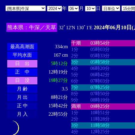
年
月
日
熊本県：牛深／天草
2024年06月10日(
32ﾟ12'N 130ﾟ1'E
・・・・
・・・・・・・・
・
・・・・・・
・・・・・・
干潮
03時54分
最高高潮面
334cm
1分
05時03分
平均水面
167 cm
2分
05時33分
3分
05時58分
日 出
5時12分
4分
06時20分
正 中
12時19分
5分
06時42分
日 没
19時27分
6分
07時03分
7分
07時25分
月 齢
3.5
8分
07時50分
月 出
8時21分
9分
08時19分
正 中
15時42分
満潮
09時25分
1分
10時51分
月 入
22時55分
2分
11時28分
3分
11時58分
4分
12時25分