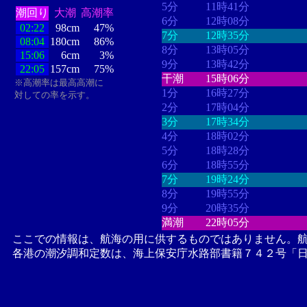
5分
11時41分
潮回り
大潮
高潮率
6分
12時08分
02:22
98cm
47%
7分
12時35分
08:04
180cm
86%
8分
13時05分
15:06
6cm
3%
9分
13時42分
22:05
157cm
75%
干潮
15時06分
※高潮率は最高高潮に
1分
16時27分
対しての率を示す。
2分
17時04分
3分
17時34分
4分
18時02分
5分
18時28分
6分
18時55分
7分
19時24分
8分
19時55分
9分
20時35分
満潮
22時05分
ここでの情報は、航海の用に供するものではありません。
各港の潮汐調和定数は、海上保安庁水路部書籍７４２号「