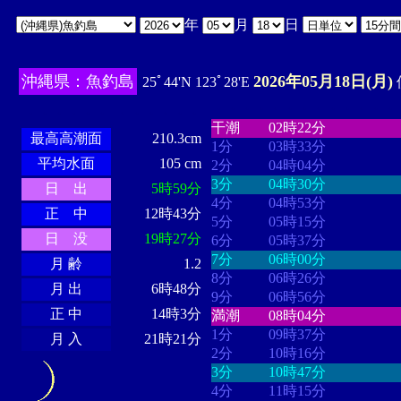
年
月
日
沖縄県：魚釣島
2026年05月18日(月)
25ﾟ44'N 123ﾟ28'E
・・・・
・・・・・・・・
・
・・・・・・
・・・・・・
干潮
02時22分
最高高潮面
210.3cm
1分
03時33分
平均水面
105 cm
2分
04時04分
3分
04時30分
日 出
5時59分
4分
04時53分
正 中
12時43分
5分
05時15分
日 没
19時27分
6分
05時37分
7分
06時00分
月 齢
1.2
8分
06時26分
月 出
6時48分
9分
06時56分
正 中
14時3分
満潮
08時04分
1分
09時37分
月 入
21時21分
2分
10時16分
3分
10時47分
4分
11時15分