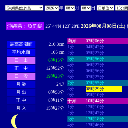
年
月
日
沖縄県：魚釣島
2026年08月08日(土)
25ﾟ44'N 123ﾟ28'E
・・・・
・・・・・・・・
・
・・・・・・
・・・・・・
満潮
03時06分
最高高潮面
210.3cm
1分
04時42分
平均水面
105 cm
2分
05時23分
3分
05時56分
日 出
6時15分
4分
06時27分
正 中
12時52分
5分
06時56分
日 没
19時28分
6分
07時25分
7分
07時55分
月 齢
24.7
8分
08時29分
月 出
0時58分
9分
09時10分
正 中
8時11分
干潮
10時44分
1分
12時10分
月 入
15時27分
2分
12時47分
3分
13時18分
4分
13時46分