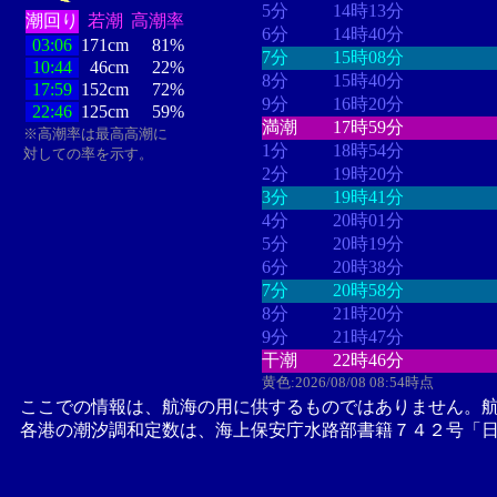
5分
14時13分
潮回り
若潮
高潮率
6分
14時40分
03:06
171cm
81%
7分
15時08分
10:44
46cm
22%
8分
15時40分
17:59
152cm
72%
9分
16時20分
22:46
125cm
59%
満潮
17時59分
※高潮率は最高高潮に
1分
18時54分
対しての率を示す。
2分
19時20分
3分
19時41分
4分
20時01分
5分
20時19分
6分
20時38分
7分
20時58分
8分
21時20分
9分
21時47分
干潮
22時46分
黄色:2026/08/08 08:54時点
ここでの情報は、航海の用に供するものではありません。
各港の潮汐調和定数は、海上保安庁水路部書籍７４２号「