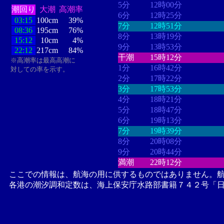
5分
12時00分
潮回り
大潮
高潮率
6分
12時25分
03:15
100cm
39%
7分
12時51分
08:36
195cm
76%
8分
13時19分
15:12
10cm
4%
9分
13時53分
22:12
217cm
84%
干潮
15時12分
※高潮率は最高高潮に
1分
16時42分
対しての率を示す。
2分
17時22分
3分
17時53分
4分
18時21分
5分
18時47分
6分
19時13分
7分
19時39分
8分
20時08分
9分
20時44分
満潮
22時12分
ここでの情報は、航海の用に供するものではありません。
各港の潮汐調和定数は、海上保安庁水路部書籍７４２号「