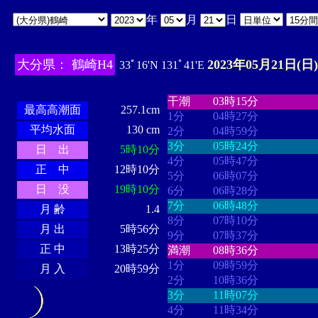
年
月
日
大分県： 鶴崎H4
2023年05月21日(日)
33ﾟ16'N 131ﾟ41'E
・・・・
・・・・・・・・
・
・・・・・・
・・・・・・
干潮
03時15分
最高高潮面
257.1cm
1分
04時27分
平均水面
130 cm
2分
04時59分
3分
05時24分
日 出
5時10分
4分
05時47分
正 中
12時10分
5分
06時07分
日 没
19時10分
6分
06時28分
7分
06時48分
月 齢
1.4
8分
07時10分
月 出
5時56分
9分
07時37分
正 中
13時25分
満潮
08時36分
1分
09時59分
月 入
20時59分
2分
10時36分
3分
11時07分
4分
11時34分