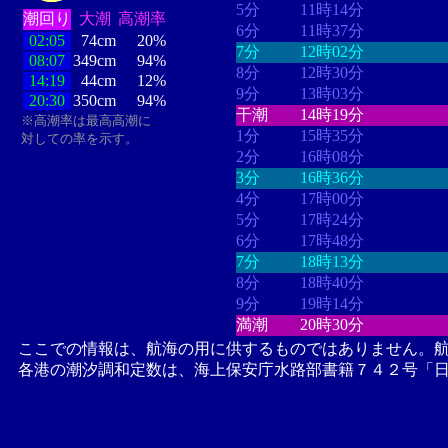
5分
11時14分
潮回り
大潮
高潮率
6分
11時37分
02:05
74cm
20%
7分
12時02分
08:07
349cm
94%
8分
12時30分
14:19
44cm
12%
9分
13時03分
20:30
350cm
94%
干潮
14時19分
※高潮率は最高高潮に
1分
15時35分
対しての率を示す。
2分
16時08分
3分
16時36分
4分
17時00分
5分
17時24分
6分
17時48分
7分
18時13分
8分
18時40分
9分
19時14分
満潮
20時30分
ここでの情報は、航海の用に供するものではありません。
各港の潮汐調和定数は、海上保安庁水路部書籍７４２号「