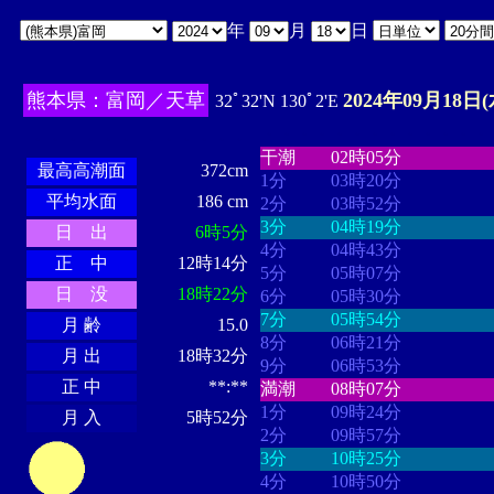
年
月
日
熊本県：富岡／天草
2024年09月18日(
32ﾟ32'N 130ﾟ2'E
・・・・
・・・・・・・・
・
・・・・・・
・・・・・・
干潮
02時05分
最高高潮面
372cm
1分
03時20分
平均水面
186 cm
2分
03時52分
3分
04時19分
日 出
6時5分
4分
04時43分
正 中
12時14分
5分
05時07分
日 没
18時22分
6分
05時30分
7分
05時54分
月 齢
15.0
8分
06時21分
月 出
18時32分
9分
06時53分
正 中
**:**
満潮
08時07分
1分
09時24分
月 入
5時52分
2分
09時57分
3分
10時25分
4分
10時50分