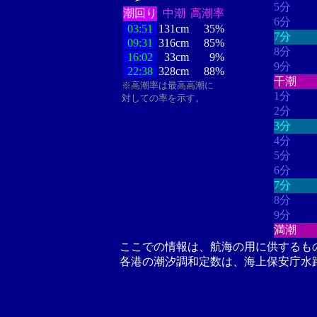
5分
潮回り
中潮
高潮率
6分
03:51
131cm
35%
7分
09:31
316cm
85%
8分
16:02
33cm
9%
9分
22:38
328cm
88%
干潮
※高潮率は最高高潮に
1分
対しての率を示す。
2分
3分
4分
5分
6分
7分
8分
9分
満潮
ここでの情報は、航海の用に供するも
各港の潮汐調和定数は、海上保安庁水