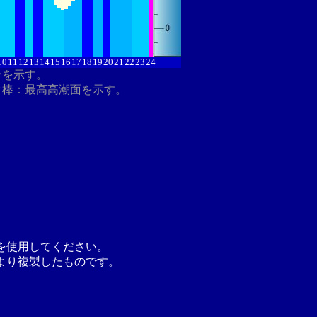
10
11
12
13
14
15
16
17
18
19
20
21
22
23
24
分を示す。
ク棒：最高高潮面を示す。
を使用してください。
より複製したものです。