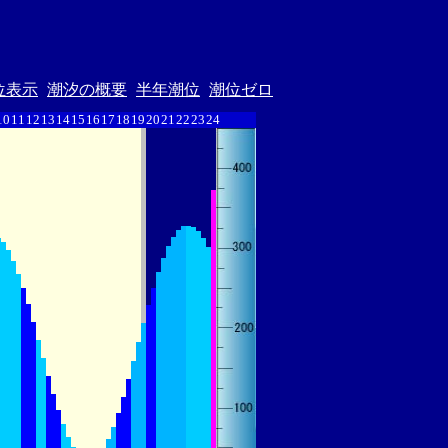
位表示
潮汐の概要
半年潮位
潮位ゼロ
10
11
12
13
14
15
16
17
18
19
20
21
22
23
24