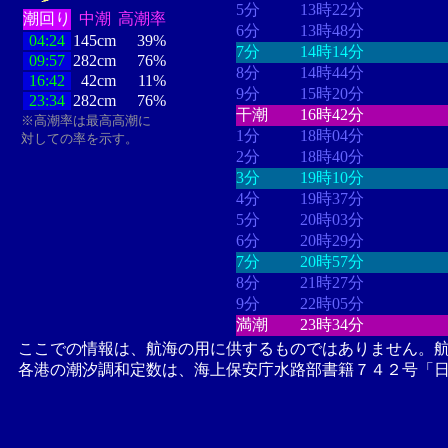
5分
13時22分
潮回り
中潮
高潮率
6分
13時48分
04:24
145cm
39%
7分
14時14分
09:57
282cm
76%
8分
14時44分
16:42
42cm
11%
9分
15時20分
23:34
282cm
76%
干潮
16時42分
※高潮率は最高高潮に
1分
18時04分
対しての率を示す。
2分
18時40分
3分
19時10分
4分
19時37分
5分
20時03分
6分
20時29分
7分
20時57分
8分
21時27分
9分
22時05分
満潮
23時34分
ここでの情報は、航海の用に供するものではありません。
各港の潮汐調和定数は、海上保安庁水路部書籍７４２号「