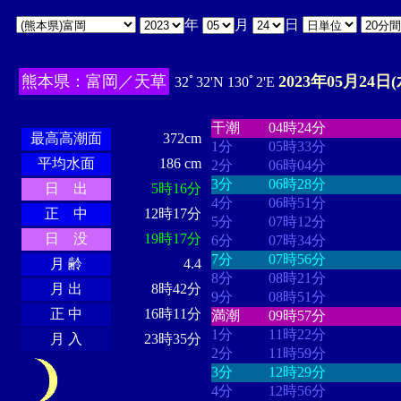
年
月
日
熊本県：富岡／天草
2023年05月24日(
32ﾟ32'N 130ﾟ2'E
・・・・
・・・・・・・・
・
・・・・・・
・・・・・・
干潮
04時24分
最高高潮面
372cm
1分
05時33分
平均水面
186 cm
2分
06時04分
3分
06時28分
日 出
5時16分
4分
06時51分
正 中
12時17分
5分
07時12分
日 没
19時17分
6分
07時34分
7分
07時56分
月 齢
4.4
8分
08時21分
月 出
8時42分
9分
08時51分
正 中
16時11分
満潮
09時57分
1分
11時22分
月 入
23時35分
2分
11時59分
3分
12時29分
4分
12時56分