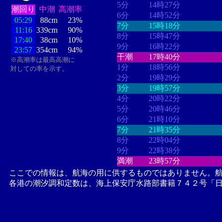
5分
14時27分
潮回り
中潮
高潮率
6分
14時52分
05:29
88cm
23%
7分
15時18分
11:16
339cm
90%
8分
15時47分
17:40
38cm
10%
9分
16時22分
23:57
354cm
94%
干潮
17時40分
※高潮率は最高高潮に
1分
18時56分
対しての率を示す。
2分
19時29分
3分
19時57分
4分
20時22分
5分
20時46分
6分
21時10分
7分
21時35分
8分
22時04分
9分
22時38分
満潮
23時57分
ここでの情報は、航海の用に供するものではありません。
各港の潮汐調和定数は、海上保安庁水路部書籍７４２号「