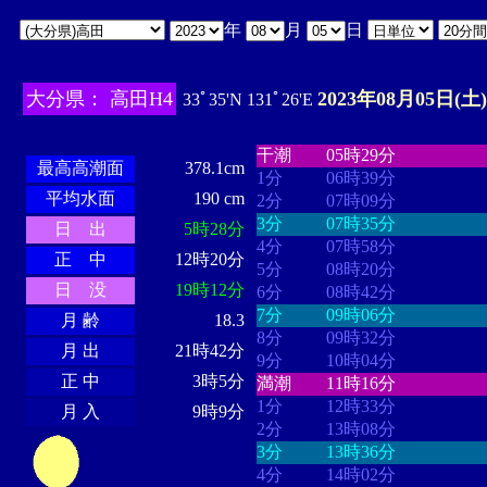
年
月
日
大分県： 高田H4
2023年08月05日(土)
33ﾟ35'N 131ﾟ26'E
・・・・
・・・・・・・・
・
・・・・・・
・・・・・・
干潮
05時29分
最高高潮面
378.1cm
1分
06時39分
平均水面
190 cm
2分
07時09分
3分
07時35分
日 出
5時28分
4分
07時58分
正 中
12時20分
5分
08時20分
日 没
19時12分
6分
08時42分
7分
09時06分
月 齢
18.3
8分
09時32分
月 出
21時42分
9分
10時04分
正 中
3時5分
満潮
11時16分
1分
12時33分
月 入
9時9分
2分
13時08分
3分
13時36分
4分
14時02分