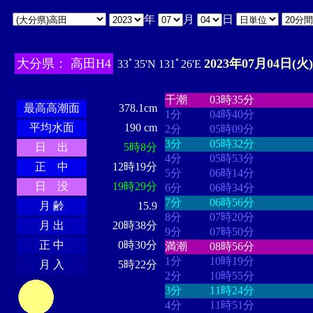
年
月
日
大分県： 高田H4
2023年07月04日(火)
33ﾟ35'N 131ﾟ26'E
・・・・
・・・・・・・・
・
・・・・・・
・・・・・・
干潮
03時35分
最高高潮面
378.1cm
1分
04時40分
平均水面
190 cm
2分
05時09分
3分
05時32分
日 出
5時8分
4分
05時53分
正 中
12時19分
5分
06時14分
日 没
19時29分
6分
06時34分
7分
06時56分
月 齢
15.9
8分
07時20分
月 出
20時38分
9分
07時50分
正 中
0時30分
満潮
08時56分
1分
10時19分
月 入
5時22分
2分
10時55分
3分
11時24分
4分
11時51分