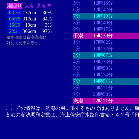
5分
12時16分
潮回り
大潮
高潮率
6分
12時42分
03:35
137cm
36%
7分
13時10分
08:56
317cm
84%
8分
13時40分
15:39
10cm
3%
9分
14時17分
22:21
366cm
97%
干潮
15時39分
※高潮率は最高高潮に
1分
17時02分
対しての率を示す。
2分
17時37分
3分
18時07分
4分
18時33分
5分
18時58分
6分
19時24分
7分
19時51分
8分
20時21分
9分
20時58分
満潮
22時21分
ここでの情報は、航海の用に供するものではありません。
各港の潮汐調和定数は、海上保安庁水路部書籍７４２号「