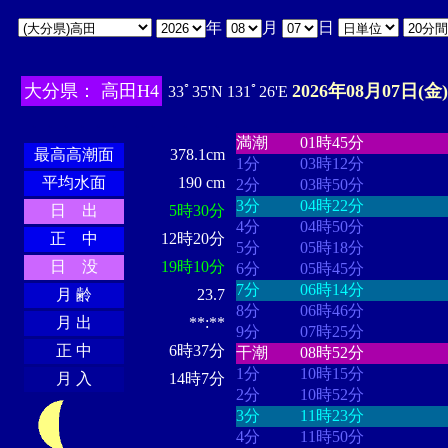
年
月
日
大分県： 高田H4
2026年08月07日(金)
33ﾟ35'N 131ﾟ26'E
・・・・
・・・・・・・・
・
・・・・・・
・・・・・・
満潮
01時45分
最高高潮面
378.1cm
1分
03時12分
平均水面
190 cm
2分
03時50分
3分
04時22分
日 出
5時30分
4分
04時50分
正 中
12時20分
5分
05時18分
日 没
19時10分
6分
05時45分
7分
06時14分
月 齢
23.7
8分
06時46分
月 出
**:**
9分
07時25分
正 中
6時37分
干潮
08時52分
1分
10時15分
月 入
14時7分
2分
10時52分
3分
11時23分
4分
11時50分