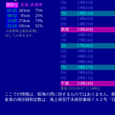
5分
12時16分
潮回り
長潮
高潮率
6分
12時43分
01:45
283cm
75%
7分
13時11分
08:52
95cm
25%
8分
13時41分
15:49
274cm
73%
9分
14時19分
21:24
191cm
51%
満潮
15時49分
※高潮率は最高高潮に
1分
16時54分
対しての率を示す。
2分
17時24分
3分
17時48分
4分
18時11分
5分
18時32分
6分
18時54分
7分
19時17分
8分
19時42分
9分
20時13分
干潮
21時24分
黄色:2026/08/07 21:54時点
ここでの情報は、航海の用に供するものではありません。
各港の潮汐調和定数は、海上保安庁水路部書籍７４２号「