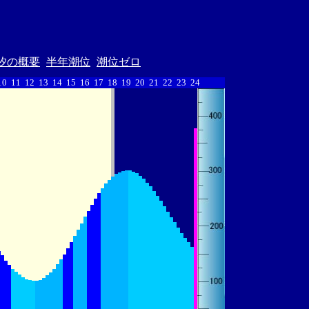
汐の概要
半年潮位
潮位ゼロ
10
11
12
13
14
15
16
17
18
19
20
21
22
23
24