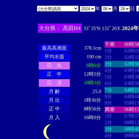
年
月
日
大分県： 高田H4
2024
33ﾟ35'N 131ﾟ26'E
・・・・
・・
・・・・・・
・・・・・・
干潮
00時5
最高高潮面
378.1cm
1分
02時0
平均水面
190 cm
2分
02時3
3分
02時5
日 出
6時6分
4分
03時1
正 中
12時5分
5分
03時3
日 没
18時3分
6分
03時5
7分
04時2
月 齢
25.0
8分
04時4
月 出
1時36分
9分
05時1
正 中
8時56分
満潮
06時1
1分
07時3
月 入
16時0分
2分
08時1
3分
08時4
4分
09時0