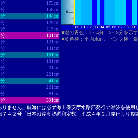
0分
173cm
4分
158cm
9分
144cm
7分
129cm
00
01
02
03
04
05
06
07
08
09
9分
115cm
■潮の青色：2～4分、6～8分を示
2分
101cm
■黄色棒：平均水面、ピンク棒：
5分
121cm
1分
141cm
1分
161cm
8分
181cm
4分
201cm
0分
221cm
7分
241cm
7分
261cm
3分
281cm
6分
301cm
ありません。航海には必ず海上保安庁水路部発行の潮汐を使用
籍７４２号「日本沿岸潮汐調和定数」平成４年２月発行より複