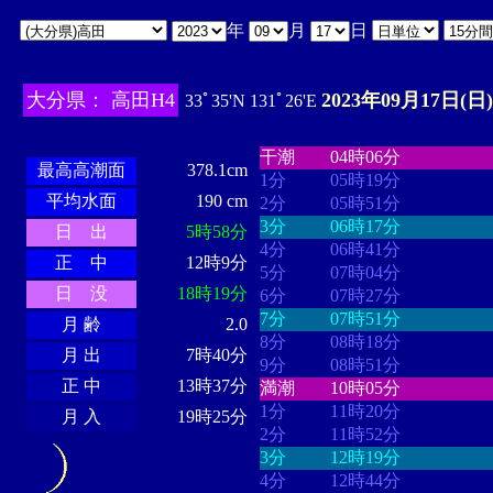
年
月
日
大分県： 高田H4
2023年09月17日(日)
33ﾟ35'N 131ﾟ26'E
・・・・
・・・・・・・・
・
・・・・・・
・・・・・・
干潮
04時06分
最高高潮面
378.1cm
1分
05時19分
平均水面
190 cm
2分
05時51分
3分
06時17分
日 出
5時58分
4分
06時41分
正 中
12時9分
5分
07時04分
日 没
18時19分
6分
07時27分
7分
07時51分
月 齢
2.0
8分
08時18分
月 出
7時40分
9分
08時51分
正 中
13時37分
満潮
10時05分
1分
11時20分
月 入
19時25分
2分
11時52分
3分
12時19分
4分
12時44分