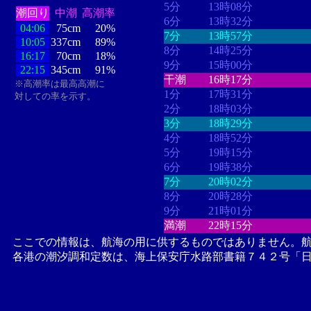
5分
13時08分
潮回り
中潮
高潮率
6分
13時32分
04:06
75cm
20%
7分
13時57分
10:05
337cm
89%
8分
14時25分
16:17
70cm
18%
9分
15時00分
22:15
345cm
91%
干潮
16時17分
※高潮率は最高高潮に
1分
17時31分
対しての率を示す。
2分
18時03分
3分
18時29分
4分
18時52分
5分
19時15分
6分
19時38分
7分
20時02分
8分
20時28分
9分
21時01分
満潮
22時15分
ここでの情報は、航海の用に供するものではありません。
各港の潮汐調和定数は、海上保安庁水路部書籍７４２号「