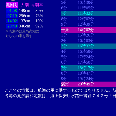
5分
10時39分
潮回り
大潮
高潮率
6分
11時05分
01:58
149cm
39%
7分
11時32分
07:19
296cm
78%
8分
12時02分
14:02
37cm
10%
9分
12時39分
20:49
346cm
92%
干潮
14時02分
※高潮率は最高高潮に
1分
15時26分
対しての率を示す。
2分
16時03分
3分
16時32分
4分
16時59分
5分
17時24分
6分
17時50分
7分
18時17分
8分
18時47分
9分
19時24分
満潮
20時49分
ここでの情報は、航海の用に供するものではありません。
各港の潮汐調和定数は、海上保安庁水路部書籍７４２号「