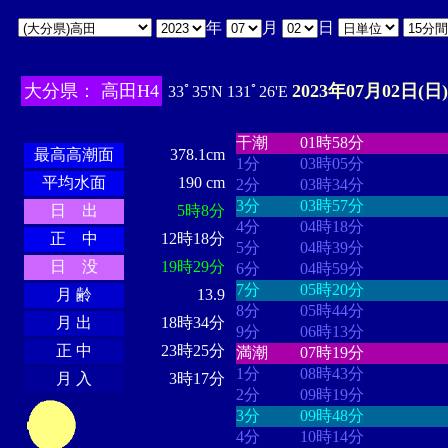
年
月
日
大分県： 高田H4
2023年07月02日(日)
33ﾟ35'N 131ﾟ26'E
・・・・
・・・・・・・・
・
・・・・・・
・・・・・・
干潮
01時58分
最高高潮面
378.1cm
1分
03時05分
平均水面
190 cm
2分
03時34分
3分
03時57分
日 出
5時8分
4分
04時18分
正 中
12時18分
5分
04時39分
日 没
19時29分
6分
04時59分
7分
05時20分
月 齢
13.9
8分
05時44分
月 出
18時34分
9分
06時13分
正 中
23時25分
満潮
07時19分
1分
08時43分
月 入
3時17分
2分
09時19分
3分
09時48分
4分
10時14分