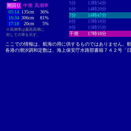
5分
13時54分
潮回り
中潮
高潮率
6分
14時20分
05:14
135cm
36%
7分
14時47分
10:34
306cm
81%
8分
15時18分
17:18
20cm
5%
9分
15時55分
※高潮率は最高高潮に
干潮
17時18分
対しての率を示す。
ここでの情報は、航海の用に供するものではありません。
各港の潮汐調和定数は、海上保安庁水路部書籍７４２号「