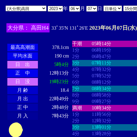
年
月
日
大分県： 高田H4
2023年06月07日(水)
33ﾟ35'N 131ﾟ26'E
・・・・
・・・・・・・・
・
・・・・・・
・・・・・・
干潮
05時14分
最高高潮面
378.1cm
1分
06時19分
平均水面
190 cm
2分
06時47分
3分
07時11分
日 出
5時4分
4分
07時32分
正 中
12時13分
5分
07時52分
日 没
19時23分
6分
08時12分
7分
08時34分
月 齢
18.4
8分
08時58分
月 出
22時49分
9分
09時27分
正 中
2時48分
満潮
10時34分
1分
11時56分
月 入
7時43分
2分
12時32分
3分
13時01分
4分
13時28分