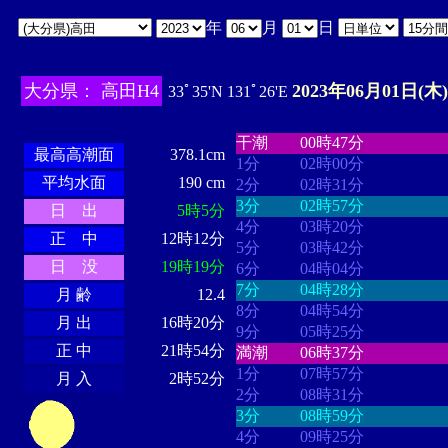
年
月
日
大分県： 高田H4
2023年06月01日(木)
33ﾟ35'N 131ﾟ26'E
・・・・
・・・・・・・・
・
・・・・・・
・・・・・・
干潮
00時47分
最高高潮面
378.1cm
1分
02時00分
平均水面
190 cm
2分
02時31分
3分
02時57分
日 出
5時5分
4分
03時20分
正 中
12時12分
5分
03時42分
日 没
19時19分
6分
04時04分
7分
04時28分
月 齢
12.4
8分
04時54分
月 出
16時20分
9分
05時25分
正 中
21時54分
満潮
06時37分
1分
07時57分
月 入
2時52分
2分
08時31分
3分
08時59分
4分
09時25分