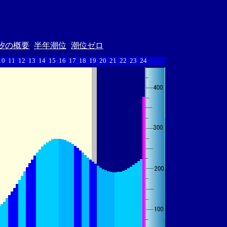
汐の概要
半年潮位
潮位ゼロ
10
11
12
13
14
15
16
17
18
19
20
21
22
23
24