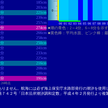
6分
185cm
3分
203cm
1分
221cm
1分
239cm
9分
257cm
00
01
02
03
04
05
06
07
08
09
9分
274cm
■潮の青色：2～4分、6～8分を示
4分
266cm
■黄色棒：平均水面、ピンク棒：
4分
258cm
8分
250cm
1分
241cm
2分
233cm
4分
225cm
7分
216cm
2分
208cm
3分
200cm
4分
191cm
4:26時点
ありません。航海には必ず海上保安庁水路部発行の潮汐を使用
籍７４２号「日本沿岸潮汐調和定数」平成４年２月発行より複