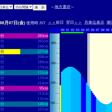
～
地方選択
～
年08月07日(金)
＜＜
前日
翌日
＞＞
月単位表示
潮
使用時 JST
00
01
02
03
04
05
06
07
08
09
・・・・・・
・・・・・・・
5分
283cm
2分
265cm
0分
246cm
2分
227cm
0分
208cm
8分
189cm
5分
170cm
4分
151cm
6分
133cm
5分
114cm
2分
95cm
5分
113cm
2分
131cm
3分
149cm
0分
167cm