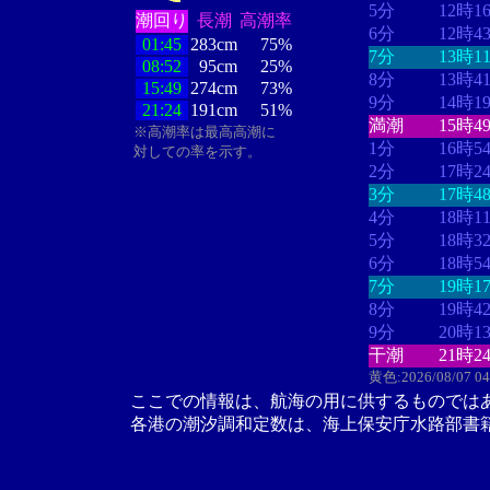
5分
12時1
潮回り
長潮
高潮率
6分
12時4
01:45
283cm
75%
7分
13時1
08:52
95cm
25%
8分
13時4
15:49
274cm
73%
9分
14時1
21:24
191cm
51%
満潮
15時4
※高潮率は最高高潮に
1分
16時5
対しての率を示す。
2分
17時2
3分
17時4
4分
18時1
5分
18時3
6分
18時5
7分
19時1
8分
19時4
9分
20時1
干潮
21時2
黄色:2026/08/07 0
ここでの情報は、航海の用に供するものでは
各港の潮汐調和定数は、海上保安庁水路部書