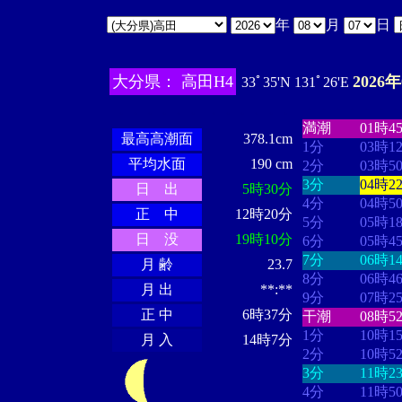
年
月
日
大分県： 高田H4
2026
33ﾟ35'N 131ﾟ26'E
・・・・
・・
・・・・・・
・・・・・・
満潮
01時4
最高高潮面
378.1cm
1分
03時1
平均水面
190 cm
2分
03時5
3分
04時2
日 出
5時30分
4分
04時5
正 中
12時20分
5分
05時1
日 没
19時10分
6分
05時4
7分
06時1
月 齢
23.7
8分
06時4
月 出
**:**
9分
07時2
正 中
6時37分
干潮
08時5
1分
10時1
月 入
14時7分
2分
10時5
3分
11時2
4分
11時5