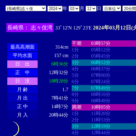
年
月
日
長崎県： 志々伎湾
2024年03月12日(
33ﾟ12'N 129ﾟ23'E
・・・・
・・・・・・・・
・
・・・・・・
・・・・・・
干潮
03時57分
最高高潮面
314cm
1分
05時12分
平均水面
157 cm
2分
05時45分
3分
06時12分
日 出
6時36分
4分
06時37分
正 中
12時32分
5分
07時00分
日 没
18時28分
6分
07時24分
7分
07時49分
月 齢
1.7
8分
08時16分
月 出
7時41分
9分
08時49分
正 中
14時7分
満潮
10時05分
1分
11時20分
月 入
20時44分
2分
11時53分
3分
12時19分
4分
12時44分