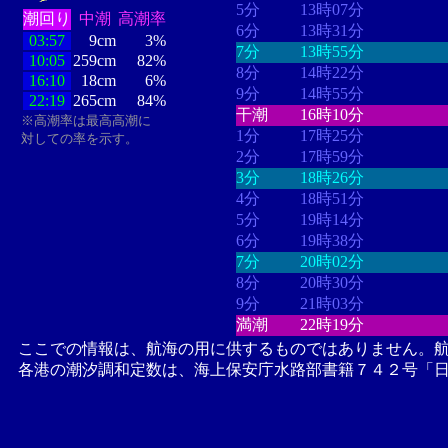
5分
13時07分
潮回り
中潮
高潮率
6分
13時31分
03:57
9cm
3%
7分
13時55分
10:05
259cm
82%
8分
14時22分
16:10
18cm
6%
9分
14時55分
22:19
265cm
84%
干潮
16時10分
※高潮率は最高高潮に
1分
17時25分
対しての率を示す。
2分
17時59分
3分
18時26分
4分
18時51分
5分
19時14分
6分
19時38分
7分
20時02分
8分
20時30分
9分
21時03分
満潮
22時19分
ここでの情報は、航海の用に供するものではありません。
各港の潮汐調和定数は、海上保安庁水路部書籍７４２号「