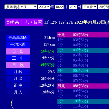
年
月
日
長崎県： 志々伎湾
2023年04月20日(
33ﾟ12'N 129ﾟ23'E
・・・・
・・・・・・・・
・
・・・・・・
・・・・・・
干潮
02時36分
最高高潮面
314cm
1分
03時51分
平均水面
157 cm
2分
04時23分
3分
04時50分
日 出
5時47分
4分
05時14分
正 中
12時22分
5分
05時37分
日 没
18時57分
6分
06時01分
7分
06時25分
月 齢
29.3
8分
06時51分
月 出
5時44分
9分
07時24分
正 中
12時20分
満潮
08時38分
1分
09時54分
月 入
19時6分
2分
10時28分
3分
10時55分
4分
11時20分