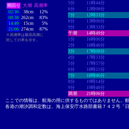
5分
11時44分
潮回り
大潮
高潮率
6分
12時08分
02:36
38cm
12%
7分
12時33分
08:38
262cm
83%
8分
13時00分
14:49
15cm
5%
9分
13時33分
21:06
274cm
87%
干潮
14時49分
※高潮率は最高高潮に
1分
16時06分
対しての率を示す。
2分
16時40分
3分
17時08分
4分
17時33分
5分
17時57分
6分
18時21分
7分
18時46分
8分
19時14分
9分
19時48分
満潮
21時06分
ここでの情報は、航海の用に供するものではありません。
各港の潮汐調和定数は、海上保安庁水路部書籍７４２号「