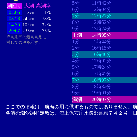
5分
11時42分
潮回り
大潮
高潮率
6分
12時04分
02:06
3cm
1%
7分
12時27分
08:53
245cm
78%
8分
12時52分
14:35
102cm
32%
9分
13時24分
20:07
235cm
75%
干潮
14時35分
※高潮率は最高高潮に
1分
15時44分
対しての率を示す。
2分
16時15分
3分
16時40分
4分
17時02分
5分
17時24分
6分
17時45分
7分
18時07分
8分
18時32分
9分
19時01分
満潮
20時07分
ここでの情報は、航海の用に供するものではありません。
各港の潮汐調和定数は、海上保安庁水路部書籍７４２号「