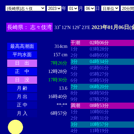
年
月
日
長崎県： 志々伎湾
2023年01月06日(
33ﾟ12'N 129ﾟ23'E
・・・・
・・・・・・・・
・
・・・・・・
・・・・・・
干潮
02時06分
最高高潮面
314cm
1分
03時28分
平均水面
157 cm
2分
04時05分
3分
04時34分
日 出
7時26分
4分
05時01分
正 中
12時28分
5分
05時27分
日 没
17時30分
6分
05時53分
7分
06時20分
月 齢
13.6
8分
06時50分
月 出
16時40分
9分
07時27分
正 中
**:**
満潮
08時53分
1分
10時01分
月 入
6時57分
2分
10時31分
3分
10時57分
4分
11時19分