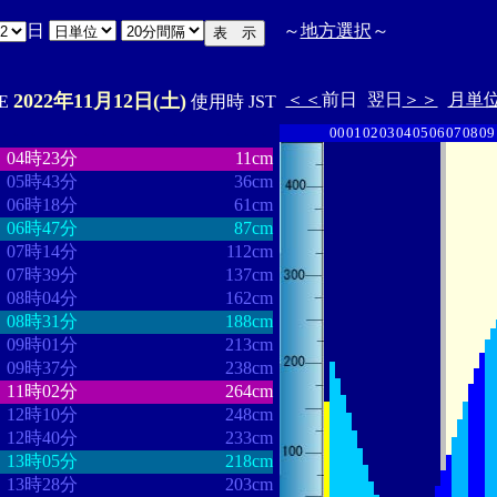
日
～
地方選択
～
2022年11月12日(土)
＜＜
前日
翌日
＞＞
月単
'E
使用時 JST
00
01
02
03
04
05
06
07
08
09
・
・・・・・・・・
・・・・・・・
04時23分
11cm
05時43分
36cm
06時18分
61cm
06時47分
87cm
07時14分
112cm
07時39分
137cm
08時04分
162cm
08時31分
188cm
09時01分
213cm
09時37分
238cm
11時02分
264cm
12時10分
248cm
12時40分
233cm
13時05分
218cm
13時28分
203cm