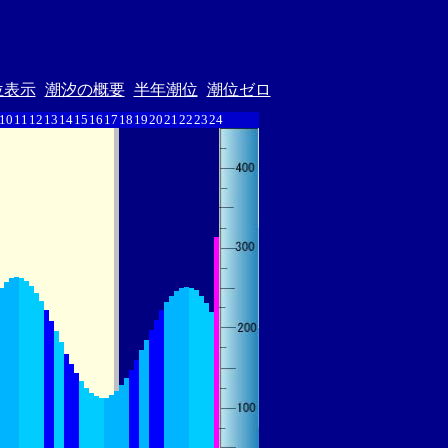
位表示
潮汐の概要
半年潮位
潮位ゼロ
10
11
12
13
14
15
16
17
18
19
20
21
22
23
24