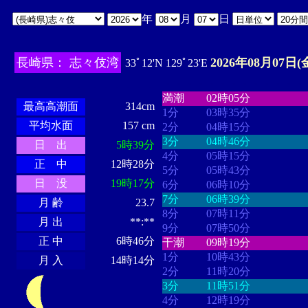
年
月
日
長崎県： 志々伎湾
2026年08月07日(
33ﾟ12'N 129ﾟ23'E
・・・・
・・・・・・・・
・
・・・・・・
・・・・・・
満潮
02時05分
最高高潮面
314cm
1分
03時35分
平均水面
157 cm
2分
04時15分
3分
04時46分
日 出
5時39分
4分
05時15分
正 中
12時28分
5分
05時43分
日 没
19時17分
6分
06時10分
7分
06時39分
月 齢
23.7
8分
07時11分
月 出
**:**
9分
07時50分
正 中
6時46分
干潮
09時19分
1分
10時43分
月 入
14時14分
2分
11時20分
3分
11時51分
4分
12時19分