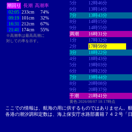
5分
12時46分
潮回り
長潮
高潮率
6分
13時14分
02:05
233cm
74%
7分
13時43分
09:19
101cm
32%
8分
14時15分
16:31
212cm
67%
9分
14時55分
21:41
174cm
55%
満潮
16時31分
※高潮率は最高高潮に
1分
17時32分
対しての率を示す。
2分
17時59分
3分
18時22分
4分
18時43分
5分
19時03分
6分
19時23分
7分
19時44分
8分
20時08分
9分
20時37分
干潮
21時41分
黄色:2026/08/07 18:17時点
ここでの情報は、航海の用に供するものではありません。
各港の潮汐調和定数は、海上保安庁水路部書籍７４２号「