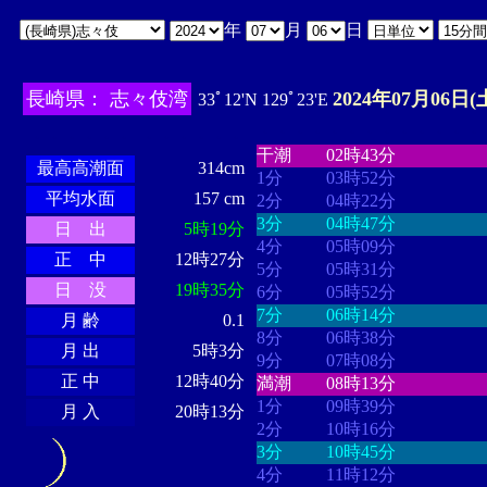
年
月
日
長崎県： 志々伎湾
2024年07月06日(
33ﾟ12'N 129ﾟ23'E
・・・・
・・・・・・・・
・
・・・・・・
・・・・・・
干潮
02時43分
最高高潮面
314cm
1分
03時52分
平均水面
157 cm
2分
04時22分
3分
04時47分
日 出
5時19分
4分
05時09分
正 中
12時27分
5分
05時31分
日 没
19時35分
6分
05時52分
7分
06時14分
月 齢
0.1
8分
06時38分
月 出
5時3分
9分
07時08分
正 中
12時40分
満潮
08時13分
1分
09時39分
月 入
20時13分
2分
10時16分
3分
10時45分
4分
11時12分