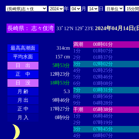
年
月
日
長崎県： 志々伎湾
2024年04月14日(
33ﾟ12'N 129ﾟ23'E
・・・・
・・・・・・・・
・
・・・・・・
・・・・・・
満潮
00時01分
最高高潮面
314cm
1分
01時07分
平均水面
157 cm
2分
01時37分
3分
02時02分
日 出
5時53分
4分
02時25分
正 中
12時23分
5分
02時46分
日 没
18時53分
6分
03時08分
7分
03時31分
月 齢
5.3
8分
03時56分
月 出
9時46分
9分
04時28分
正 中
17時27分
干潮
05時38分
1分
06時48分
月 入
0時9分
2分
07時19分
3分
07時45分
4分
08時07分