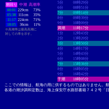
5分
08時29分
潮回り
中潮
高潮率
6分
08時51分
00:01
229cm
73%
7分
09時14分
05:38
111cm
35%
8分
09時39分
11:17
224cm
71%
9分
10時09分
18:05
36cm
11%
満潮
11時17分
※高潮率は最高高潮に
1分
12時43分
対しての率を示す。
2分
13時20分
3分
13時50分
4分
14時17分
5分
14時43分
6分
15時08分
7分
15時36分
8分
16時05分
9分
16時42分
干潮
18時05分
ここでの情報は、航海の用に供するものではありません。
各港の潮汐調和定数は、海上保安庁水路部書籍７４２号「