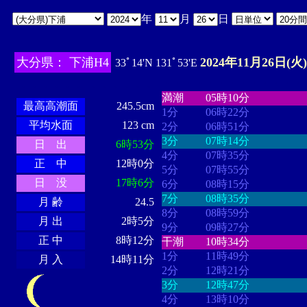
年
月
日
大分県： 下浦H4
2024年11月26日(火)
33ﾟ14'N 131ﾟ53'E
・・・・
・・・・・・・・
・
・・・・・・
・・・・・・
満潮
05時10分
最高高潮面
245.5cm
1分
06時22分
平均水面
123 cm
2分
06時51分
3分
07時14分
日 出
6時53分
4分
07時35分
正 中
12時0分
5分
07時55分
日 没
17時6分
6分
08時15分
7分
08時35分
月 齢
24.5
8分
08時59分
月 出
2時5分
9分
09時27分
正 中
8時12分
干潮
10時34分
1分
11時49分
月 入
14時11分
2分
12時21分
3分
12時47分
4分
13時10分