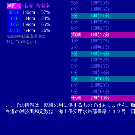
5分
13時33分
潮回り
若潮
高潮率
6分
13時56分
05:10
140cm
57%
7分
14時21分
10:34
84cm
34%
8分
14時50分
16:57
159cm
65%
9分
15時27分
23:18
64cm
26%
満潮
16時57分
※高潮率は最高高潮に
1分
18時27分
対しての率を示す。
2分
19時01分
3分
19時28分
4分
19時52分
5分
20時15分
6分
20時38分
7分
21時01分
8分
21時28分
9分
22時01分
干潮
23時18分
ここでの情報は、航海の用に供するものではありません。
各港の潮汐調和定数は、海上保安庁水路部書籍７４２号「