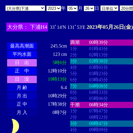
年
月
日
大分県： 下浦H4
2023年05月26日(金)
33ﾟ14'N 131ﾟ53'E
・・・・
・・・・・・・・
・
・・・・・・
・・・・・・
満潮
00時39分
最高高潮面
245.5cm
1分
01時43分
平均水面
123 cm
2分
02時13分
3分
02時38分
日 出
5時6分
4分
03時01分
正 中
12時10分
5分
03時23分
日 没
19時13分
6分
03時45分
7分
04時08分
月 齢
6.4
8分
04時33分
月 出
10時29分
9分
05時06分
正 中
17時38分
干潮
06時34分
1分
07時47分
月 入
0時7分
2分
08時22分
3分
08時47分
4分
09時09分