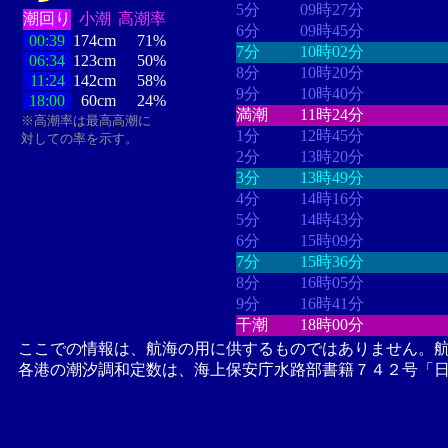
5分
09時27分
潮回り
小潮
高潮率
6分
09時45分
00:39
174cm
71%
7分
10時02分
06:34
123cm
50%
8分
10時20分
11:24
142cm
58%
9分
10時40分
18:00
60cm
24%
満潮
11時24分
※高潮率は最高高潮に
1分
12時45分
対しての率を示す。
2分
13時20分
3分
13時49分
4分
14時16分
5分
14時43分
6分
15時09分
7分
15時36分
8分
16時05分
9分
16時41分
干潮
18時00分
ここでの情報は、航海の用に供するものではありません。
各港の潮汐調和定数は、海上保安庁水路部書籍７４２号「