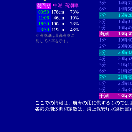
5分
14時3
潮回り
中潮
高潮率
6分
14時5
03:58
178cm
73%
7分
15時2
11:06
46cm
19%
8分
16時0
18:30
190cm
78%
9分
16時4
23:39
119cm
48%
満潮
18時3
※高潮率は最高高潮に
1分
19時4
対しての率を示す。
2分
20時0
3分
20時3
4分
20時5
5分
21時1
6分
21時2
7分
21時4
8分
22時1
9分
22時3
干潮
23時3
ここでの情報は、航海の用に供するものでは
各港の潮汐調和定数は、海上保安庁水路部書