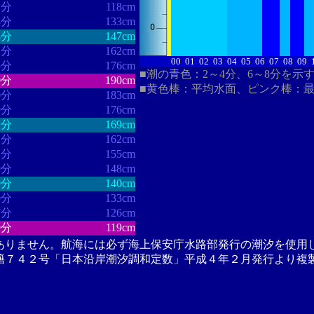
1分
118cm
8分
133cm
8分
147cm
1分
162cm
00
01
02
03
04
05
06
07
08
09
5分
176cm
■潮の青色：2～4分、6～8分を示
0分
190cm
■黄色棒：平均水面、ピンク棒：
0分
183cm
9分
176cm
2分
169cm
2分
162cm
1分
155cm
9分
148cm
9分
140cm
0分
133cm
7分
126cm
9分
119cm
ありません。航海には必ず海上保安庁水路部発行の潮汐を使用
籍７４２号「日本沿岸潮汐調和定数」平成４年２月発行より複