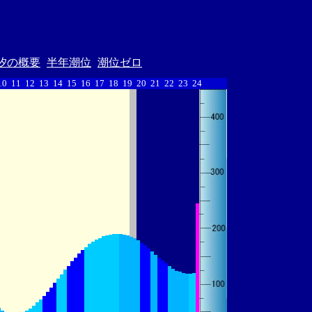
汐の概要
半年潮位
潮位ゼロ
10
11
12
13
14
15
16
17
18
19
20
21
22
23
24