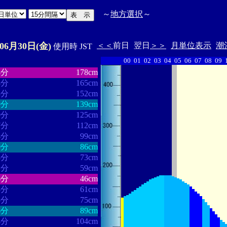
～
地方選択
～
年06月30日(金)
＜＜
前日
翌日
＞＞
月単位表示
潮
使用時 JST
00
01
02
03
04
05
06
07
08
09
・・・・・・
・・・・・・・
8分
178cm
8分
165cm
3分
152cm
9分
139cm
0分
125cm
7分
112cm
4分
99cm
0分
86cm
8分
73cm
1分
59cm
6分
46cm
8分
61cm
5分
75cm
6分
89cm
4分
104cm