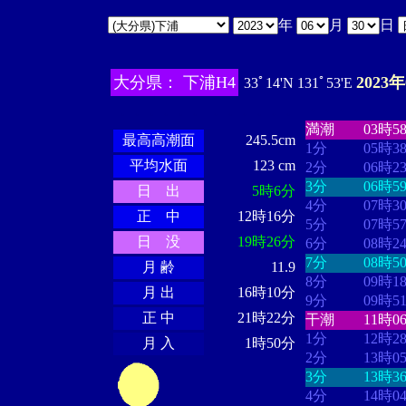
年
月
日
大分県： 下浦H4
2023
33ﾟ14'N 131ﾟ53'E
・・・・
・・
・・・・・・
・・・・・・
満潮
03時5
最高高潮面
245.5cm
1分
05時3
平均水面
123 cm
2分
06時2
3分
06時5
日 出
5時6分
4分
07時3
正 中
12時16分
5分
07時5
日 没
19時26分
6分
08時2
7分
08時5
月 齢
11.9
8分
09時1
月 出
16時10分
9分
09時5
正 中
21時22分
干潮
11時0
1分
12時2
月 入
1時50分
2分
13時0
3分
13時3
4分
14時0