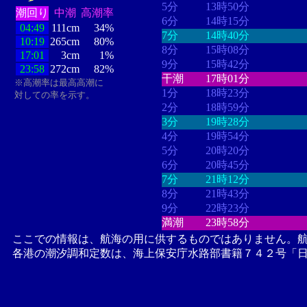
5分
13時50分
潮回り
中潮
高潮率
6分
14時15分
04:49
111cm
34%
7分
14時40分
10:19
265cm
80%
8分
15時08分
17:01
3cm
1%
9分
15時42分
23:58
272cm
82%
干潮
17時01分
※高潮率は最高高潮に
1分
18時23分
対しての率を示す。
2分
18時59分
3分
19時28分
4分
19時54分
5分
20時20分
6分
20時45分
7分
21時12分
8分
21時43分
9分
22時23分
満潮
23時58分
ここでの情報は、航海の用に供するものではありません。
各港の潮汐調和定数は、海上保安庁水路部書籍７４２号「