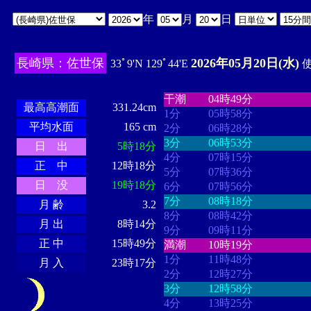
年
月
日
長崎県：佐世保
2026年05月20日(水)
33ﾟ9'N 129ﾟ44'E
使
・・・・
・・・・・・・・
・
・・・・・・
・・・・・・
干潮
04時49分
最高高潮面
331.24cm
1分
05時58分
平均水面
165 cm
2分
06時28分
3分
06時53分
日 出
5時18分
4分
07時15分
正 中
12時18分
5分
07時36分
日 没
19時18分
6分
07時56分
7分
08時18分
月 齢
3.2
8分
08時42分
月 出
8時14分
9分
09時11分
正 中
15時49分
満潮
10時19分
1分
11時48分
月 入
23時17分
2分
12時27分
3分
12時58分
4分
13時25分