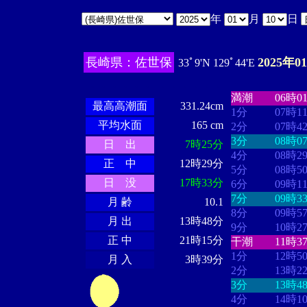
年
月
日
長崎県：佐世保
2025年0
33ﾟ9'N 129ﾟ44'E
・・・・
・・
・・・・・・
・・・・・・
満潮
06時0
最高高潮面
331.24cm
1分
07時1
平均水面
165 cm
2分
07時4
3分
08時0
日 出
7時25分
4分
08時2
正 中
12時29分
5分
08時5
日 没
17時33分
6分
09時1
7分
09時3
月 齢
10.1
8分
09時5
月 出
13時48分
9分
10時2
正 中
21時15分
干潮
11時3
1分
12時5
月 入
3時39分
2分
13時2
3分
13時4
4分
14時1