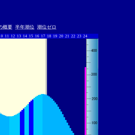
の概要
半年潮位
潮位ゼロ
10
11
12
13
14
15
16
17
18
19
20
21
22
23
24