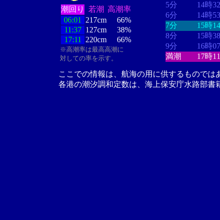
5分
14時3
潮回り
若潮
高潮率
6分
14時5
06:01
217cm
66%
7分
15時1
11:37
127cm
38%
8分
15時3
17:11
220cm
66%
9分
16時0
※高潮率は最高高潮に
満潮
17時1
対しての率を示す。
ここでの情報は、航海の用に供するものでは
各港の潮汐調和定数は、海上保安庁水路部書