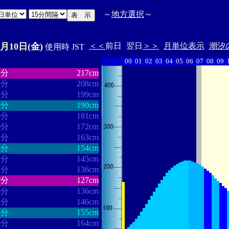
～
地方選択
～
1月10日(金)
＜＜
前日
翌日
＞＞
月単位表示
潮汐
使用時 JST
00
01
02
03
04
05
06
07
08
09
・・・・・・
・・・・・・・
1分
217cm
1分
208cm
2分
199cm
7分
190cm
9分
181cm
0分
172cm
1分
163cm
3分
154cm
7分
145cm
7分
136cm
7分
127cm
0分
136cm
2分
146cm
8分
155cm
0分
164cm