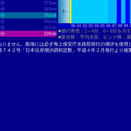
2分
173cm
3分
183cm
4分
192cm
8分
201cm
00
01
02
03
04
05
06
07
08
09
7分
211cm
■潮の青色：2～4分、6～8分を示
1分
220cm
■黄色棒：平均水面、ピンク棒：
ありません。航海には必ず海上保安庁水路部発行の潮汐を使用
籍７４２号「日本沿岸潮汐調和定数」平成４年２月発行より複