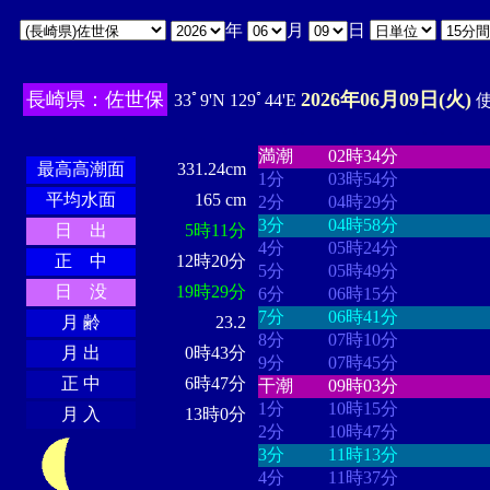
年
月
日
長崎県：佐世保
2026年06月09日(火)
33ﾟ9'N 129ﾟ44'E
使
・・・・
・・・・・・・・
・
・・・・・・
・・・・・・
満潮
02時34分
最高高潮面
331.24cm
1分
03時54分
平均水面
165 cm
2分
04時29分
3分
04時58分
日 出
5時11分
4分
05時24分
正 中
12時20分
5分
05時49分
日 没
19時29分
6分
06時15分
7分
06時41分
月 齢
23.2
8分
07時10分
月 出
0時43分
9分
07時45分
正 中
6時47分
干潮
09時03分
1分
10時15分
月 入
13時0分
2分
10時47分
3分
11時13分
4分
11時37分