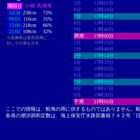
5分
12時01分
潮回り
小潮
高潮率
6分
12時24分
02:34
238cm
72%
7分
12時48分
09:03
116cm
35%
8分
13時15分
15:00
218cm
66%
9分
13時48分
21:02
108cm
32%
満潮
15時00分
※高潮率は最高高潮に
1分
16時15分
対しての率を示す。
2分
16時48分
3分
17時14分
4分
17時39分
5分
18時02分
6分
18時26分
7分
18時50分
8分
19時17分
9分
19時50分
干潮
21時02分
ここでの情報は、航海の用に供するものではありません。
各港の潮汐調和定数は、海上保安庁水路部書籍７４２号「