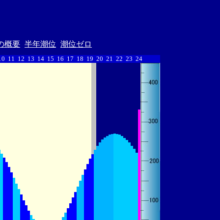
の概要
半年潮位
潮位ゼロ
10
11
12
13
14
15
16
17
18
19
20
21
22
23
24