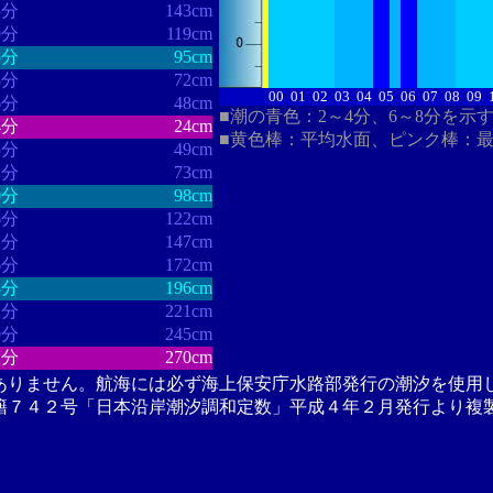
5分
143cm
0分
119cm
5分
95cm
3分
72cm
00
01
02
03
04
05
06
07
08
09
6分
48cm
■潮の青色：2～4分、6～8分を示
4分
24cm
■黄色棒：平均水面、ピンク棒：
5分
49cm
1分
73cm
0分
98cm
6分
122cm
1分
147cm
6分
172cm
3分
196cm
2分
221cm
0分
245cm
2分
270cm
ありません。航海には必ず海上保安庁水路部発行の潮汐を使用
籍７４２号「日本沿岸潮汐調和定数」平成４年２月発行より複