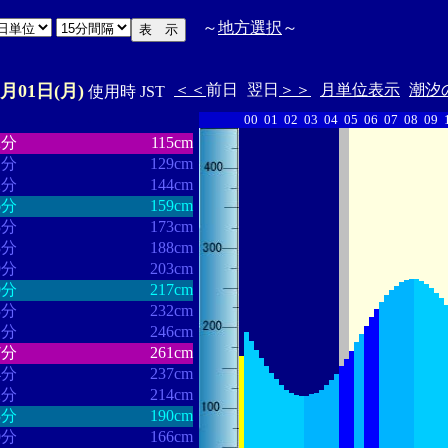
～
地方選択
～
6月01日(月)
＜＜
前日
翌日
＞＞
月単位表示
潮汐
使用時 JST
00
01
02
03
04
05
06
07
08
09
・・・・・・
・・・・・・・
2分
115cm
1分
129cm
2分
144cm
6分
159cm
8分
173cm
8分
188cm
9分
203cm
0分
217cm
3分
232cm
1分
246cm
7分
261cm
4分
237cm
2分
214cm
3分
190cm
0分
166cm